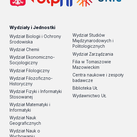
Wydziały i Jednostki
Wydział Studiów
Wydział Biologii i Ochrony
Międzynarodowych i
Środowiska
Politologicznych
Wydział Chemii
Wydział Zarządzania
Wydział Ekonomiczno-
Filia w Tomaszowie
Socjologiczny
Mazowieckim
Wydział Filologiczny
Centra naukowe i zespoły
Wydział Filozoficzno-
badawcze
Historyczny
Biblioteka UŁ
Wydział Fizyki i Informatyki
Wydawnictwo UŁ
Stosowanej
Wydział Matematyki i
Informatyki
Wydział Nauk
Geograficznych
Wydział Nauk o
Wychowaniu